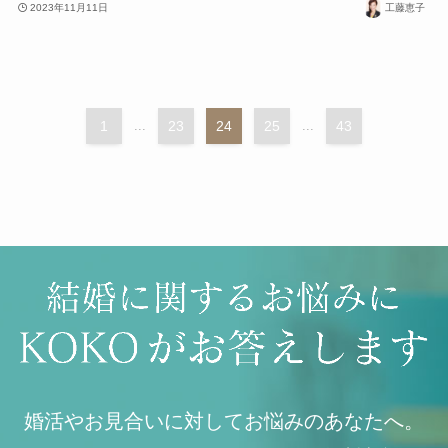
2023年11月11日
工藤恵子
1
...
23
24
25
...
43
婚活やお見合いに対してお悩みのあなたへ。