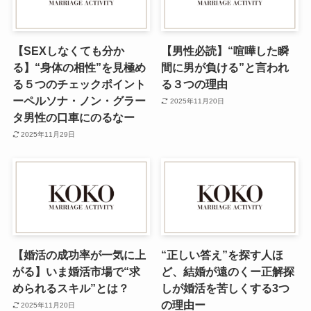
【SEXしなくても分か
【男性必読】“喧嘩した瞬
る】“身体の相性”を見極め
間に男が負ける”と言われ
る５つのチェックポイント
る３つの理由
ーペルソナ・ノン・グラー
2025年11月20日
タ男性の口車にのるなー
2025年11月29日
【婚活の成功率が一気に上
“正しい答え”を探す人ほ
がる】いま婚活市場で“求
ど、結婚が遠のくー正解探
められるスキル”とは？
しが婚活を苦しくする3つ
の理由ー
2025年11月20日