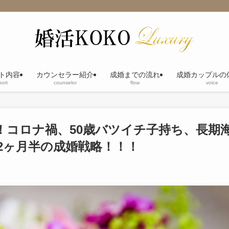
ト内容
カウンセラー紹介
成婚までの流れ
成婚カップルの
ort
counselor
flow
voice
！！コロナ禍、50歳バツイチ子持ち、長期
2ヶ月半の成婚戦略！！！