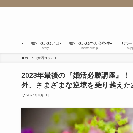
婚活KOKOとは
婚活KOKOの入会条件
サポー
story
membership
supp
ホーム
婚活コラム
2023年最後の『婚活必勝講座』
外、さまざまな逆境を乗り越えた
2024年8月16日