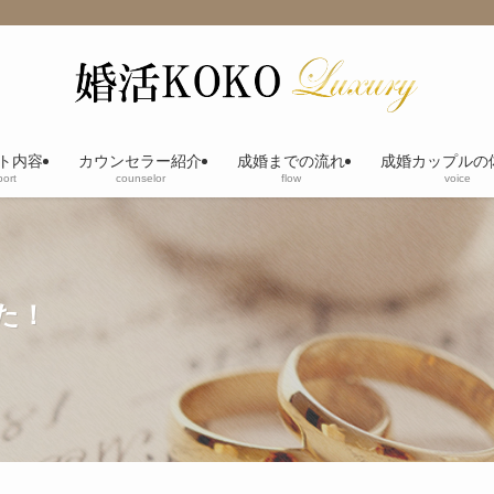
ト内容
カウンセラー紹介
成婚までの流れ
成婚カップルの
ort
counselor
flow
voice
た！