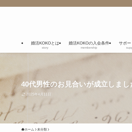
婚活KOKOとは
婚活KOKOの入会条件
サポー
story
membership
supp
40代男性のお見合いが成立しまし
2025年4月11日
ホーム
未分類