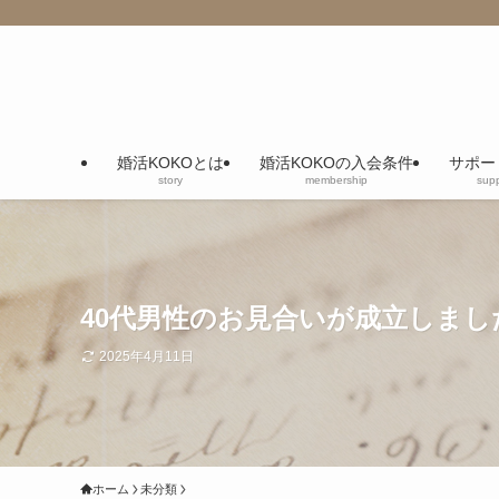
婚活KOKOとは
婚活KOKOの入会条件
サポー
story
membership
supp
40代男性のお見合いが成立しまし
2025年4月11日
ホーム
未分類