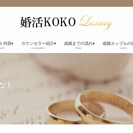
ト内容
カウンセラー紹介
成婚までの流れ
成婚カップルの
ort
counselor
flow
voice
た！