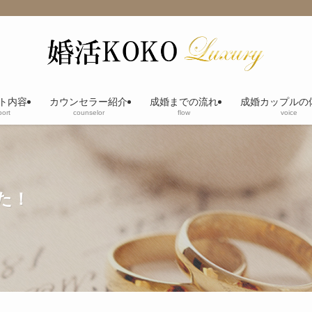
ト内容
カウンセラー紹介
成婚までの流れ
成婚カップルの
ort
counselor
flow
voice
た！