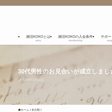
婚活KOKOとは
婚活KOKOの入会条件
サポー
story
membership
supp
30代男性のお見合いが成立しまし
2025年4月14日
ホーム
未分類