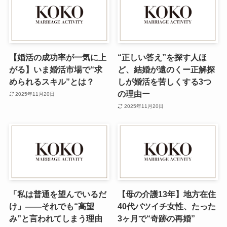
【婚活の成功率が一気に上
“正しい答え”を探す人ほ
がる】いま婚活市場で“求
ど、結婚が遠のくー正解探
められるスキル”とは？
しが婚活を苦しくする3つ
の理由ー
2025年11月20日
2025年11月20日
「私は普通を望んでいるだ
【母の介護13年】地方在住
け」——それでも“高望
40代バツイチ女性、たった
み”と言われてしまう理由
3ヶ月で“奇跡の再婚”