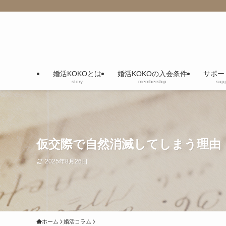
婚活KOKOとは
婚活KOKOの入会条件
サポー
story
membership
supp
仮交際で自然消滅してしまう理由
2025年8月26日
ホーム
婚活コラム