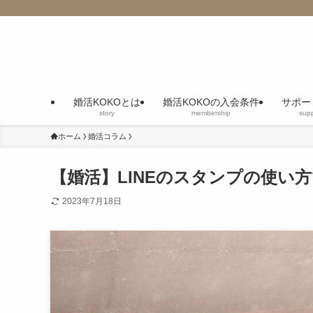
婚活KOKOとは
婚活KOKOの入会条件
サポー
story
membership
supp
ホーム
婚活コラム
【婚活】LINEのスタンプの使い
2023年7月18日