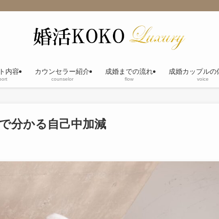
ト内容
カウンセラー紹介
成婚までの流れ
成婚カップルの
ort
counselor
flow
voice
方で分かる自己中加減