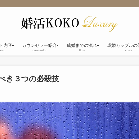
ト内容
カウンセラー紹介
成婚までの流れ
成婚カップルの
ort
counselor
flow
voice
べき３つの必殺技