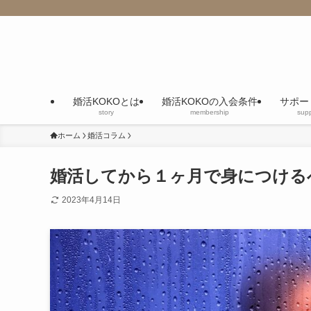
婚活KOKOとは
婚活KOKOの入会条件
サポー
story
membership
supp
ホーム
婚活コラム
婚活してから１ヶ月で身につける
2023年4月14日